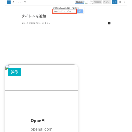
参考
OpenAI
openai.com