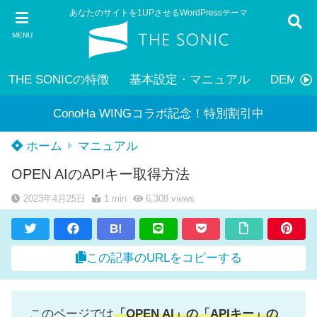
あなたのサイトを1UPさせるWordPressテーマ
MENU
THE SONICの特徴
基本設定・マニュアル
DEMO
ConoHa WINGコラボ記念！特別割引中
ホーム
マニュアル
OPEN AIのAPIキー取得方法
2023年4月25日
1 min
6,308
views
B!
この記事のURLをコピーする
このページでは
「OPEN AI」の「APIキー」の