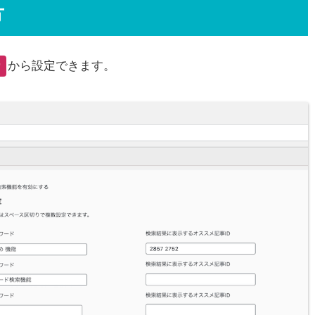
方
から設定できます。
索