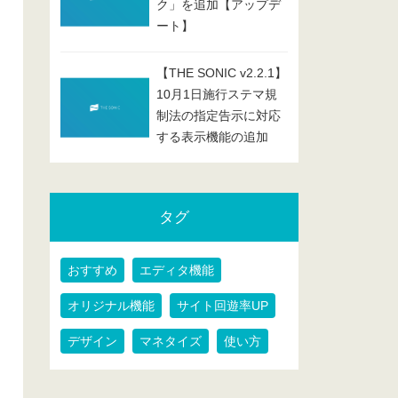
ク」を追加【アップデ
ート】
【THE SONIC v2.2.1】
10月1日施行ステマ規
制法の指定告示に対応
する表示機能の追加
タグ
おすすめ
エディタ機能
オリジナル機能
サイト回遊率UP
デザイン
マネタイズ
使い方