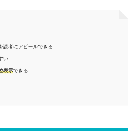
を読者にアピールできる
すい
位表示
できる