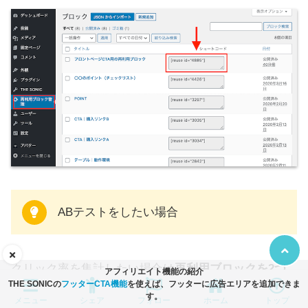
ABテストをしたい場合
クリック率を集計したい場合は
再利用ブロックを2つ
アフィリエイト機能の紹介
THE SONICの
フッターCTA機能
を使えば、フッターに広告エリアを追加できま
作成し、
ABテスト
に登録してください。
す。
メニュー
シェア
フォロー
ホーム
トップ