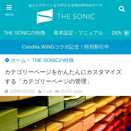
あなたのサイトを1UPさせるWordPressテーマ
MENU
THE SONICの特徴
基本設定・マニュアル
DEMO
ConoHa WINGコラボ記念！特別割引中
ホーム
THE SONICの特徴
カテゴリーページをかんたんにカスタマイズ
する「カテゴリーページの管理」
2020年3月18日
3 min
13,575
views