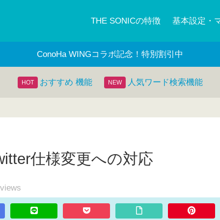
THE SONICの特徴
基本設定・
ConoHa WINGコラボ記念！特別割引中
おすすめ 機能
人気ワード検索機能
3 Twitter仕様変更への対応
views