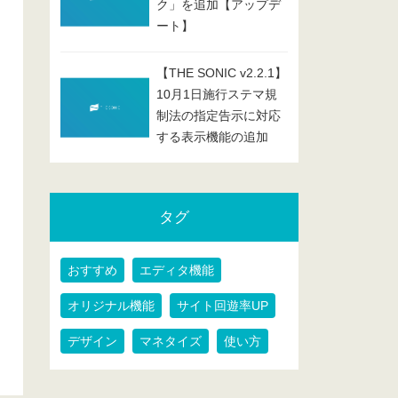
ク」を追加【アップデ
ート】
【THE SONIC v2.2.1】
10月1日施行ステマ規
制法の指定告示に対応
する表示機能の追加
タグ
おすすめ
エディタ機能
オリジナル機能
サイト回遊率UP
デザイン
マネタイズ
使い方