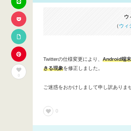
ウ
（
ウィ
Twitterの仕様変更により、
Androi
きる現象
を修正しました。
0
ご迷惑をおかけしまして申し訳ありません
0